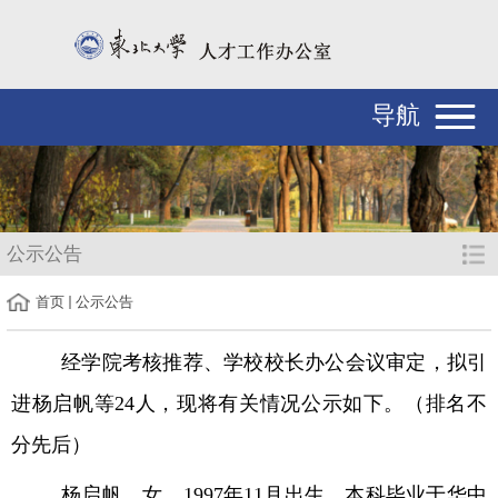
导航
公示公告
首页
公示公告
经学院考核推荐、学校校长办公会议审定，拟引
进杨启帆等
24
人，现将有关情况公示如下。（排名不
分先后）
杨启帆，女，
1997
年
11
月出生，本科毕业于华中