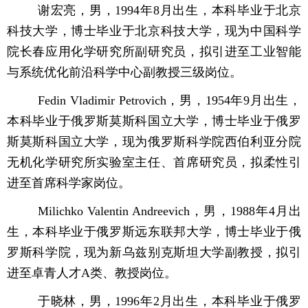
谢宏亮，男，
1994
年
8
月出生，本科毕业于北京
科技大学，博士毕业于北京科技大学，现为中国科学
院长春应用化学研究所副研究员，拟引进至工业智能
与系统优化前沿科学中心副教授三级岗位。
Fedin Vladimir Petrovich
，男，
1954
年
9
月出生，
本科毕业于俄罗斯莫斯科国立大学，博士毕业于俄罗
斯莫斯科国立大学，现为俄罗斯科学院西伯利亚分院
无机化学研究所实验室主任、首席研究员，拟柔性引
进至首席科学家岗位。
Milichko Valentin Andreevich
，男，
1988
年
4
月出
生，本科毕业于俄罗斯远东联邦大学，博士毕业于俄
罗斯科学院，现为新乌兹别克斯坦大学副教授，拟引
进至卓青人才
A
类、教授岗位。
于晓林，男，
1996
年
2
月出生，本科毕业于俄罗