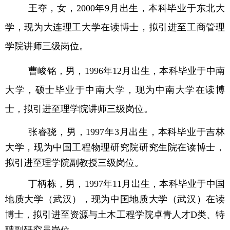
王夺，女，
2000
年
9
月出生，本科毕业于东北大
学，现为大连理工大学在读博士，拟引进至工商管理
学院讲师三级岗位。
曹峻铭，男，
1996
年
12
月出生，本科毕业于中南
大学，硕士毕业于中南大学，现为中南大学在读博
士，拟引进至理学院讲师三级岗位。
张睿骁，男，
1997
年
3
月出生，本科毕业于吉林
大学，现为中国工程物理研究院研究生院在读博士，
拟引进至理学院副教授三级岗位。
丁柄栋，男，
1997
年
11
月出生，本科毕业于中国
地质大学（武汉），现为中国地质大学（武汉）在读
博士，拟引进至资源与土木工程学院卓青人才
D
类、特