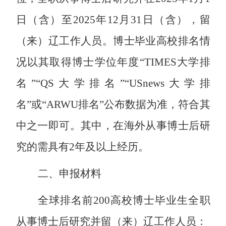
日（含）
至
202
5
年
12
月
31
日（含）
，留
（来）辽工作人员。博士毕业高校排名情
况以其取得博士学位年度
“
TIMES
大学排
名
”“QS
大学排名
”“USnews
大学排
名
”
或
“ARWU
排名
”
公布数据为准，符合其
中之一即可。其中，在海外从事博士后研
究的需具有
2
年
及
以上经历。
二
、申报材料
全球排名前
200
高校博士毕业生全职
从事博士后研究并留（来）辽工作人员：