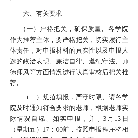
六、有关要求
（一）
严格
把关
，确保
质量。各
学院
作为推荐
主体
，
要严格把
关，切实履行主
体责任，对申报材料的真实性以及申报人
选的政治表现、廉洁自律、遵纪守法、师
德师风等方面情况进行认真审核后把关推
荐。
（二）
规范填报，严守时限。请各
学
院及时
通知符合要求的老师
，根据老师实
际情况自愿、如实申报，并于
3
月
13
日
（星期
五
）
17
：
00
前，按照
申报
程序
将相