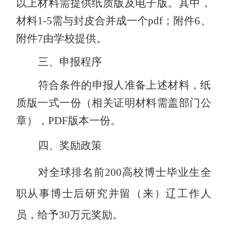
以上材料需提供纸质版及电子版。其中，
材料
1-
5
需与封皮合并成一个
pdf
；
附件
6
、
附件
7
由学校提供。
三、申报程序
符合条件的申报人准备上述材料，纸
质版一式一份（相关证明材料需盖部门公
章）
，
PDF
版本一份。
四、奖励政策
对全球排名前
200
高校博士毕业生全
职从事博士后研究并留（来）辽工作人
员，给予
30
万元奖励。