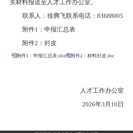
关材料
报送至
人才工作办公室
。
联系人：徐腾飞
联系电话：
83688005
附件
1
：
申报汇总表
附件
2
：
封皮
附件1：申报汇总表.xlsx
附件2：材料封皮.doc
人才工作办公室
202
6
年
3
月
10
日