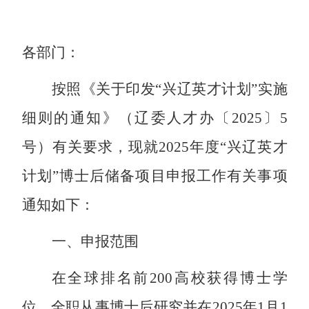
各
部门：
按照《关于印发
“
兴辽英才计划
”
实施
细则的通知》（辽委人才办〔
202
5
〕
5
号）有关要求，现就
202
5
年度
“
兴辽英才
计划
”
博士后储备项目申报工作有关事项
通知如下：
一、申报范围
在全球排名前
200
高校获得博士学
位，全职从事博士后研究并
在
202
5
年
1
月
1