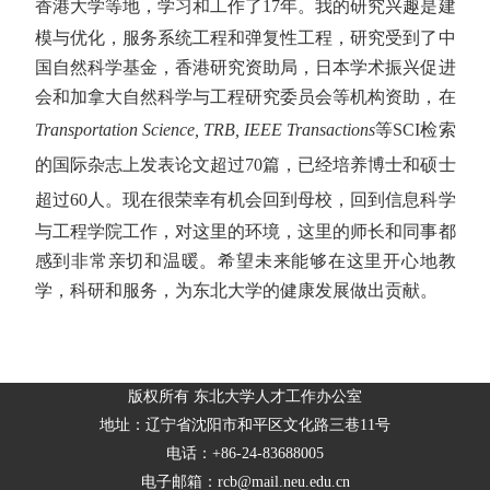
香港大学等地，学习和工作了1
7
年。我的研究兴趣是建
模与优化，服务系统工程和弹复性工程，研究受到了中
国自然科学基金，香港研究资助局，日本学术振兴促进
会和加拿大自然科学与工程研究委员会等机构资助，在
Transportation Science, TRB, IEEE Transactions
等
S
CI
检索
的国际杂志上发表论文超过
7
0
篇，已经培养博士和硕士
超过
6
0
人。现在很荣幸有机会回到母校，回到信息科学
与工程学院工作，对这里的环境，这里的师长和同事都
感到非常亲切和温暖。希望未来能够在这里开心地教
学，科研和服务，为东北大学的健康发展做出贡献。
版权所有 东北大学人才工作办公室
地址：辽宁省沈阳市和平区文化路三巷11号
电话：+86-24-83688005
电子邮箱：rcb@mail.neu.edu.cn